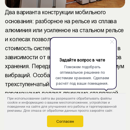
Два варианта конструкции мобильного
основания: разборное на рельсе из сплава
алюминия или усиленное на стальном рельсе
и колесах позволяют оптимизировать
стоимость системы мобильных стеллажей в
зависимости от веса и габаритов предметов
Задайте вопрос в чате
хранения. Передвижные стеллажи – минимум
Поможем подобрать
оптимальное решение по
вибраций. Особая конструкция рамы,
системам хранения. Сделаем
расчёт под ваши помещения.
трехступенчатый редуктор в приводе
перемещения делают движение стеллажей
При использовании сайта вы разрешаете обрабатывать файлы
плавным, легким, без толчков. Усиленная
cookie и информацию о вашем местоположении, устройстве и
поведении на сайте для улучшения его работы и таргетированной
рама, кроме того, снижает искривление и
рекламы. Для отказа от обработки данных просто закройте сайт.
вибрацию при движении, что важно для
Согласен
хранимых картин.