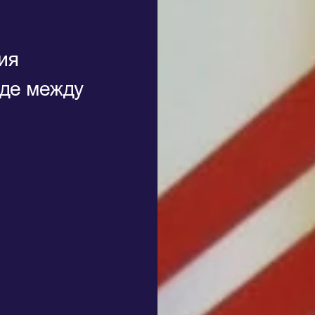
ия
оде между
и