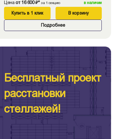
Цена
от 16 600 ₽*
в наличии
за 1 секцию
Купить в 1 клик
В корзину
Подробнее
Бесплатный проект
расстановки
стеллажей!