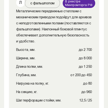
В реестре
Л
с фальшполом
Минпромторга РФ
Металлические передвижные стеллажи c
механическим приводом подойдут для архивов
с неподготовленными полами (поставляются с
фальшполами). Наклонный боковой плинтус
обеспечивает дополнительную безопасность
и удобство.
Высота, мм.
до 2 700
Ширина, мм.
до 8 000
Длина полки, мм.
до 1 250
Глубина, мм.
от 200 до 450
Нагрузка на полку, кг.
до 80
На секцию, кг.
до 960
Шаг перфорации стойки, мм.
12,5 / 25