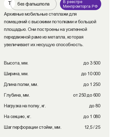
В реестре
Т
без фальшпола
Минпромторга РФ
Архивные мобильные стеллажи для
помещений с высокими потолками и большой
площадью. Они построены на усиленной
передвижной раме из металла, которая
увеличивает их несущую способность.
Высота, мм.
до 3 500
Ширина, мм.
до 10 000
Длина полки, мм.
до 1 250
Глубина, мм.
от 250 до 600
Нагрузка на полку, кг.
до 80
На секцию, кг.
до 1 080
Шаг перфорации стойки, мм.
12,5 / 25