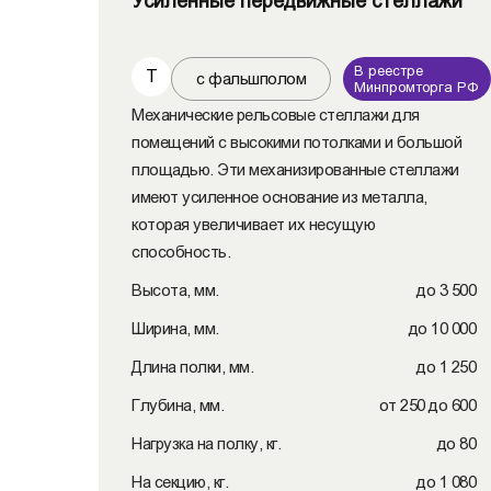
Усиленные передвижные стеллажи
В реестре
Т
с фальшполом
Минпромторга РФ
Механические рельсовые стеллажи для
помещений с высокими потолками и большой
площадью. Эти механизированные стеллажи
имеют усиленное основание из металла,
которая увеличивает их несущую
способность.
Высота, мм.
до 3 500
Ширина, мм.
до 10 000
Длина полки, мм.
до 1 250
Глубина, мм.
от 250 до 600
Нагрузка на полку, кг.
до 80
На секцию, кг.
до 1 080