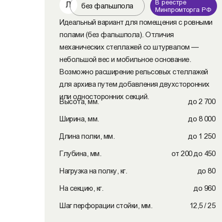
В реестре
Л
без фальшпола
Минпромторга РФ
Идеальный вариант для помещения с ровными
полами (без фальшпола). Отличия
механических стеллажей со штурвалом —
небольшой вес и мобильное основание.
Возможно расширение рельсовых стеллажей
для архива путем добавления двухсторонних
или односторонних секций.
Высота, мм.
до 2 700
Ширина, мм.
до 8 000
Длина полки, мм.
до 1 250
Глубина, мм.
от 200 до 450
Нагрузка на полку, кг.
до 80
На секцию, кг.
до 960
Шаг перфорации стойки, мм.
12,5 / 25