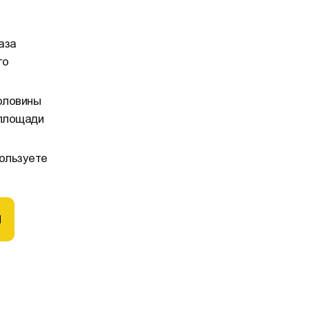
аза
го
оловины
 площади
ользуете