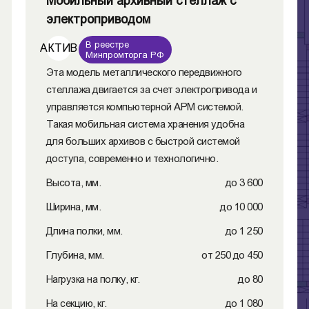
Мобильный архивный стеллаж с
электроприводом
В реестре
АКТИВ
Минпромторга РФ
Эта модель металлического передвижного
стеллажа двигается за счет электропривода и
управляется компьютерной АРМ системой.
Такая мобильная система хранения удобна
для больших архивов с быстрой системой
доступа, современно и технологично.
Высота, мм.
до 3 600
Ширина, мм.
до 10 000
Длина полки, мм.
до 1 250
Глубина, мм.
от 250 до 450
Нагрузка на полку, кг.
до 80
На секцию, кг.
до 1 080