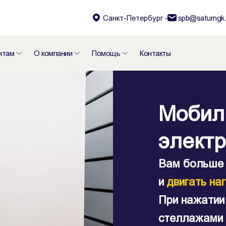
Санкт-Петербург
spb@saturngk.
нтам
О компании
Помощь
Контакты
Увелич
Мобил
Перед
вмест
элект
с нагр
библио
Вам больш
350 кг.
и
двигать на
склада
Идеальное р
При нажатии
площа
хранения и т
стеллажами