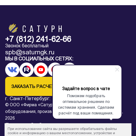
+7 (812) 241-62-66
Звонок бесплатный
spb@saturngk.ru
МЫ В СОЦИАЛЬНЫХ СЕТЯХ:
ЗАКАЗАТЬ РАСЧЕТ
Задайте вопрос в чате
Поможем подобрать
г. Санкт-Петербург:
+7 (812) 241-62-66
оптимальное решение по
© ООО «Фирма «Сатурн» — завод архивного
системам хранения. Сделаем
оборудования, производство металлических стеллажей,
расчёт под ваши помещения.
2026
Политика обработки персональных данных
При использовании сайта вы разрешаете обрабатывать файлы
* Все цены на сайте в процессе обновления и не являются
cookie и информацию о вашем местоположении, устройстве и