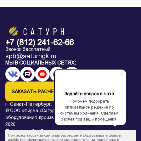
+7 (812) 241-62-66
Звонок бесплатный
spb@saturngk.ru
МЫ В СОЦИАЛЬНЫХ СЕТЯХ:
ЗАКАЗАТЬ РАСЧЕТ
Задайте вопрос в чате
Поможем подобрать
г. Санкт-Петербург:
+7 (812) 241-62-66
оптимальное решение по
© ООО «Фирма «Сатурн» — завод архивного
системам хранения. Сделаем
оборудования, производство металлических стеллажей,
расчёт под ваши помещения.
2026
Политика обработки персональных данных
При использовании сайта вы разрешаете обрабатывать файлы
* Все цены на сайте в процессе обновления и не являются
cookie и информацию о вашем местоположении, устройстве и